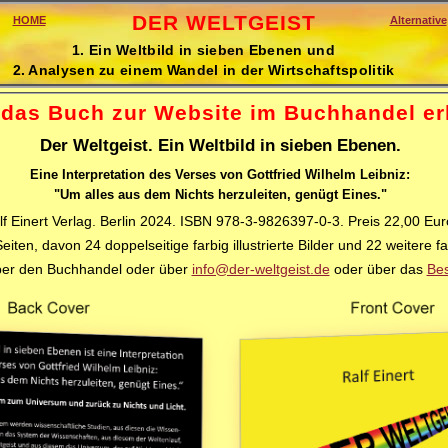
DER WELTGEIST
HOME
Alternative
1. Ein Weltbild in sieben Ebenen und
2. Analysen zu einem Wandel in der Wirtschaftspolitik
t das Buch zur Website im Buchhandel erh
Der Weltgeist. Ein Weltbild in sieben Ebenen.
Eine Interpretation des Verses von Gottfried Wilhelm Leibniz:
"Um alles aus dem Nichts herzuleiten, genügt Eines."
lf Einert Verlag. Berlin 2024. ISBN 978-3-9826397-0-3. Preis 22,00 Eur
eiten, davon 24 doppelseitige farbig illustrierte Bilder und 22 weitere f
ber den Buchhandel oder über
info@der-weltgeist.de
oder über das
Bes