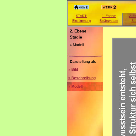
START:
1. Ebene:
2. E
Einstimmung
Binärsystem
Stu
2. Ebene
Studie
» Modell
Darstellung als
» Bild
» Beschreibung
» Modell