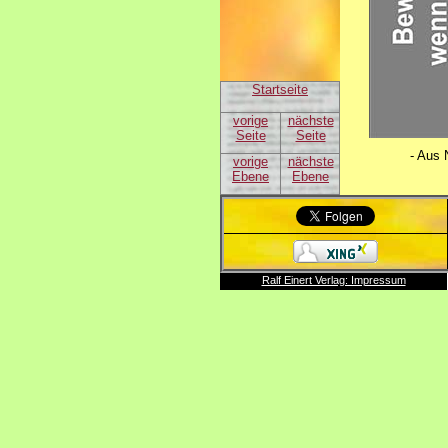
Startseite
vorige
nächste
Seite
Seite
- Aus 
vorige
nächste
Ebene
Ebene
Ralf Einert Verlag: Impressum