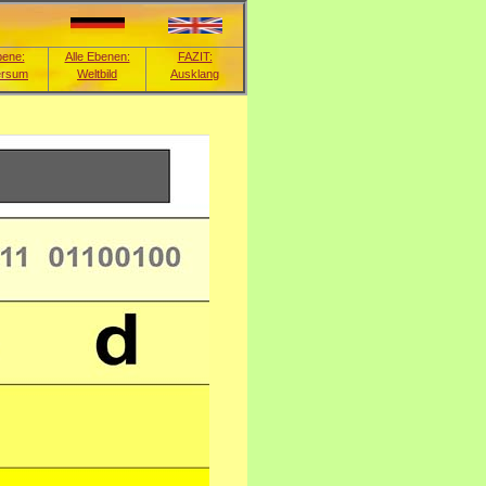
bene:
Alle Ebenen:
FAZIT:
ersum
Weltbild
Ausklang