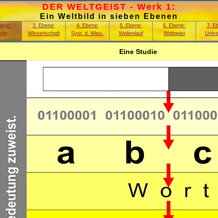
DER WELTGEIST - Werk 1:
Ein Weltbild in sieben Ebenen
bene:
3. Ebene:
4. Ebene:
5. Ebene:
6. Ebene:
7. E
die
Wissenschaft
Syst. d. Wiss.
Weltenlauf
Weltgeist
Univ
Eine Studie