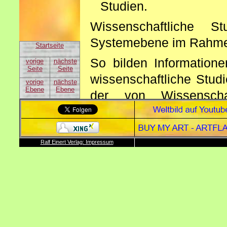
Studien.
Wissenschaftliche 
Systemebene im Rahmen
Startseite
So bilden Information
vorige
nächste
Seite
Seite
wissenschaftliche Studi
vorige
nächste
Ebene
Ebene
der von Wissenscha
hinreichende Kom
entscheidungsrelev
fachlicher Disziplinen
Ralf Einert Verlag: Impressum
bieten zu können.
Das künstlerische Beiwe
die Erkenntnisgewinnu
die Sonne und den T