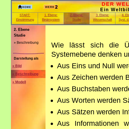
DER WELT
Ein Weltbi
START:
1. Ebene:
2. Ebene:
3. Ebene:
4. E
Einstimmung
Binärsystem
Studie
Wissenschaft
Syst. d
2. Ebene
Studie
» Beschreibung
Wie lässt sich die Ü
Systemebene denken u
Darstellung als
Aus Eins und Null we
» Bild
» Beschreibung
Aus Zeichen werden 
» Modell
Aus Buchstaben werd
Aus Worten werden Sä
Aus Sätzen werden In
Aus Informationen w