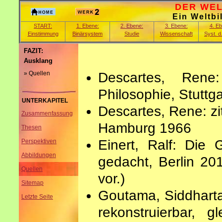
DER WELT
Ein Weltbi
START:
1. Ebene:
2. Ebene:
3. Ebene:
4. E
Einstimmung
Binärsystem
Studie
Wissenschaft
Syst. d
FAZIT:
Ausklang
» Quellen
Descartes, Rene
Philosophie, Stuttg
UNTERKAPITEL
Descartes, Rene: zi
Zusammenfassung
Hamburg 1966
Thesen
Einert, Ralf: Di
Perspektiven
Abbildungen
gedacht, Berlin 20
Quellen
vor.)
Sitemap
Goutama, Siddharta
Letzte Seite
rekonstruierbar, 