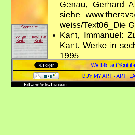
Genau, Gerhard A.
siehe www.therava
weiss/Text06_Die G
Startseite
Kant, Immanuel: Z
vorige
nächste
Seite
Seite
Kant. Werke in sec
1995
Leibniz, Gottfried 
Jesuitenpater 
www.wikipedia.de "
Ralf Einert Verlag: Impressum
Leibniz, Gottfrie
Binärzahlen. Brie
Wolfenbüttel R
www.wikipedia.de "