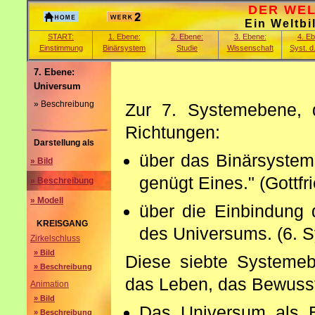
DER WELT
Ein Weltbi
START:
1. Ebene:
2. Ebene:
3. Ebene:
4. E
Einstimmung
Binärsystem
Studie
Wissenschaft
Syst. d
7. Ebene:
Universum
» Beschreibung
Zur 7. Systemebene,
Richtungen:
Darstellung als
über das Binärsystem
» Bild
genügt Eines." (Gottfr
» Beschreibung
» Modell
über die Einbindung 
KREISGANG
des Universums. (6. 
Zirkelschluss
» Bild
Diese siebte Systemeb
» Beschreibung
das Leben, das Bewusstse
Animation
» Bild
Das Universum als B
» Beschreibung