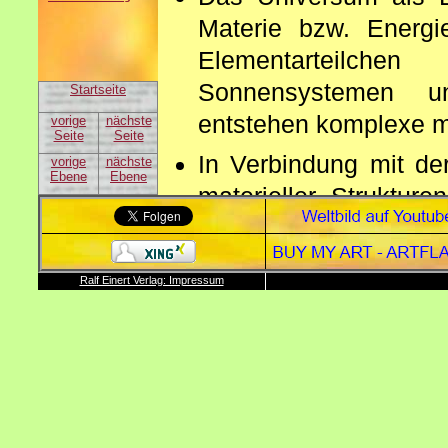
Materie bzw. Energie
Elementarteilch
Sonnensystemen u
Startseite
entstehen komplexe ma
vorige
nächste
Seite
Seite
In Verbindung mit de
vorige
nächste
Ebene
Ebene
materieller Struktu
Schließlich sind die 
als Materie. Die Stu
Ralf Einert Verlag: Impressum
und Mehrzellern. Aus
und Menschen.
Durch Selbstreferenz
werden, die, wenn si
hervorbringen. Durch