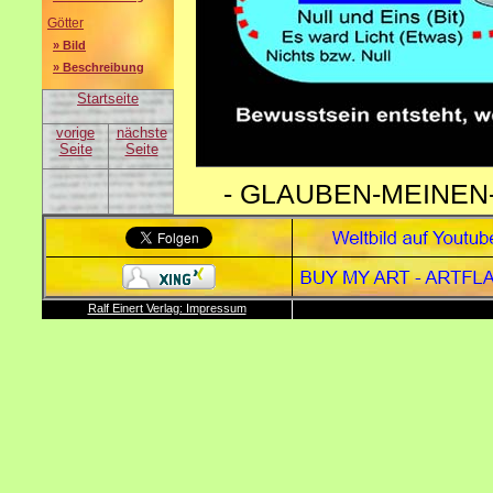
Götter
» Bild
» Beschreibung
Startseite
vorige
nächste
Seite
Seite
- GLAUBEN-MEINEN-WI
Ralf Einert Verlag: Impressum