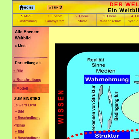
DER WELT
Ein Weltbi
START:
1. Ebene:
2. Ebene:
3. Ebene:
4. E
Einstimmung
Binärsystem
Studie
Wissenschaft
Syst. d
Alle Ebenen:
Weltbild
» Modell
Darstellung als
» Bild
» Beschreibung
» Modell
ZUM EINSTIEG
Es ward Licht
» Bild
» Beschreibung
Prisma
» Bild
» Beschreibung