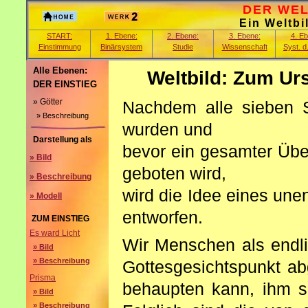
DER WELT
Ein Weltbi
START:
1. Ebene:
2. Ebene:
3. Ebene:
4. E
Einstimmung
Binärsystem
Studie
Wissenschaft
Syst. d
Alle Ebenen:
Weltbild: Zum Ur
DER EINSTIEG
» Götter
Nachdem alle sieben S
» Beschreibung
wurden und
Darstellung als
bevor ein gesamter Übe
» Bild
geboten wird,
» Beschreibung
wird die Idee eines une
» Modell
entworfen.
ZUM EINSTIEG
Es ward Licht
Wir Menschen als endli
» Bild
» Beschreibung
Gottesgesichtspunkt ab
Prisma
behaupten kann, ihm se
» Bild
» Beschreibung