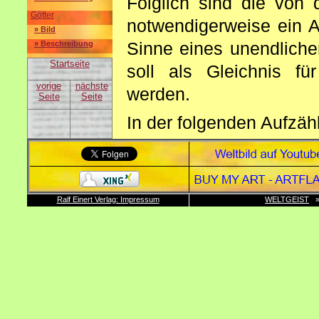
Folglich sind die von
Götter
notwendigerweise ein A
» Bild
Sinne eines unendliche
» Beschreibung
Startseite
soll als Gleichnis 
vorige
nächste
werden.
Seite
Seite
In der folgenden Aufzäh
eine abschließende Sys
Anspruch auf Vollstän
aufgrund seiner laienha
Ralf Einert Verlag: Impressum
WELTGEIST
Richtigkeit erheben. We
verletzt fühlen sollte
Einordnung in das Weltb