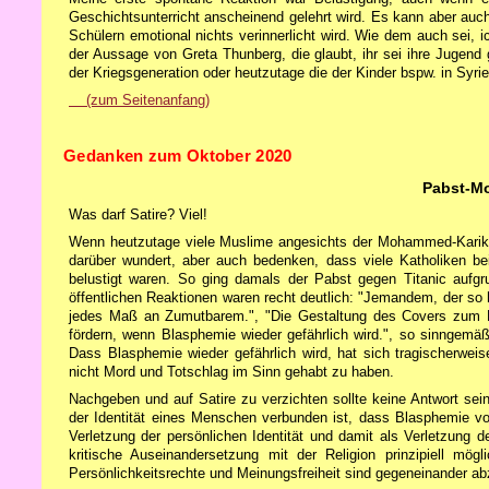
Geschichtsunterricht anscheinend gelehrt wird. Es kann aber auch
Schülern emotional nichts verinnerlicht wird. Wie dem auch sei,
der Aussage von Greta Thunberg, die glaubt, ihr sei ihre Jugen
der Kriegsgeneration oder heutzutage die der Kinder bspw. in Syrie
(zum Seitenanfang)
Gedanken zum Oktober 2020
Pabst-M
Was darf Satire? Viel!
Wenn heutzutage viele Muslime angesichts der Mohammed-Karikat
darüber wundert, aber auch bedenken, dass viele Katholiken bei
belustigt waren. So ging damals der Pabst gegen Titanic aufgrun
öffentlichen Reaktionen waren recht deutlich: "Jemandem, der so 
jedes Maß an Zumutbarem.", "Die Gestaltung des Covers zum P
fördern, wenn Blasphemie wieder gefährlich wird.", so sinngemä
Dass Blasphemie wieder gefährlich wird, hat sich tragischerwei
nicht Mord und Totschlag im Sinn gehabt zu haben.
Nachgeben und auf Satire zu verzichten sollte keine Antwort se
der Identität eines Menschen verbunden ist, dass Blasphemie v
Verletzung der persönlichen Identität und damit als Verletzung d
kritische Auseinandersetzung mit der Religion prinzipiell mö
Persönlichkeitsrechte und Meinungsfreiheit sind gegeneinander a