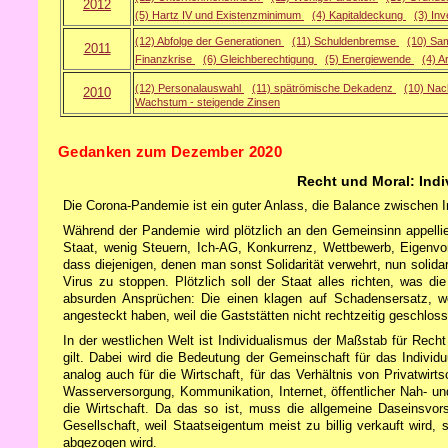
2012
(5) Hartz IV und Existenzminimum
(4) Kapitaldeckung
(3) Inv
(12) Abfolge der Generationen
(11) Schuldenbremse
(10) Sa
2011
Finanzkrise
(6) Gleichberechtigung
(5) Energiewende
(4) A
(12) Personalauswahl
(11) spätrömische Dekadenz
(10) Nac
2010
Wachstum - steigende Zinsen
Gedanken zum Dezember 2020
Recht und Moral: Indi
Die Corona-Pandemie ist ein guter Anlass, die Balance zwischen 
Während der Pandemie wird plötzlich an den Gemeinsinn appellie
Staat, wenig Steuern, Ich-AG, Konkurrenz, Wettbewerb, Eigenvors
dass diejenigen, denen man sonst Solidarität verwehrt, nun solida
Virus zu stoppen. Plötzlich soll der Staat alles richten, was die
absurden Ansprüchen: Die einen klagen auf Schadensersatz, wei
angesteckt haben, weil die Gaststätten nicht rechtzeitig geschlos
In der westlichen Welt ist Individualismus der Maßstab für Recht
gilt. Dabei wird die Bedeutung der Gemeinschaft für das Individ
analog auch für die Wirtschaft, für das Verhältnis von Privatwi
Wasserversorgung, Kommunikation, Internet, öffentlicher Nah- und
die Wirtschaft. Da das so ist, muss die allgemeine Daseinsvorso
Gesellschaft, weil Staatseigentum meist zu billig verkauft wird,
abgezogen wird.