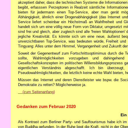
akzeptiert daher, dass die technischen Systeme die Information
begibt, erfasssen Perzeptoren in Realzeit sämtliche Informatione
bieten für jedermann einen Top-Service, aber man gerät mög
Abhängigkeit, ähnlich einer Drogenabhängigkeit (das Internet und
Service liefert scheinbar ein Höchstmaß an Wahlfreiheit und G
handelt sich um eine völlig neue Form von Diktatur, umgesetzt mit
sind frei und gleich, aber zugleich sind alle 'freien Wahloptionen
jegliche Kreativität. Es könnte sich um eine neue, äußerst b
unverzichtbaren Top-Service, was bedeuten würde, Freiheit und 
Tingyang: Alles unter dem Himmel, Vergangenheit und Zukunft der 
Soweit der Gegenentwurf zum Fortschrittsoptimimus durch die Te
sollte, Wahlmöglichkeiten vorzugeben und dahingehend
Gesellschaftskonzepten im politischen Willensbildungsprozess g
eigentlichen Verständnis abgeschafft. Ich bin überzeugt, 
Pseudowahlmöglichkeiten, die letztlich keine echte Wahl bieten, h
Müssen das Internet und deren Dienstleister wie bspw. die Soc
Demokratie zu retten? Möglicherweise ja.
(zum Seitenanfang)
Gedanken zum Februar 2020
Ein
Als Kontrast zum Berliner Party- und Sauftourismus habe ich i
von Buddha gefunden. In der Ruhe liegt die Kraft, nicht in der Ober