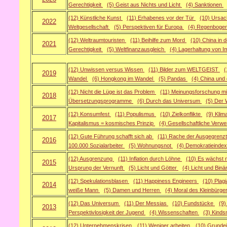
Gerechtigkeit
(5) Geist aus Nichts und Licht
(4) Sanktionen
(12) Künstliche Kunst
(11) Erhabenes vor der Tür
(10) Ursac
2022
Weltgesellschaft
(5) Perspektiven für Europa
(4) Regenboge
(12) Weltraumtouristen
(11) Beihilfe zum Mord
(10) China in
2021
Gerechtigkeit
(5) Weltfinanzausgleich
(4) Lagerhaltung von 
(12) Unwissen versus Wissen
(11) Bilder zum WELTGEIST
(
2019
Wandel
(6) Hongkong im Wandel
(5) Pandas
(4) China und
(12) Nicht die Lüge ist das Problem
(11) Meinungsforschung m
2018
Übersetzungsprogramme
(6) Durch das Universum
(5) Der 
(12) Konsumfest
(11) Populismus
(10) Zielkonflikte
(9) Kli
2017
Kapitalismus = kosmisches Prinzip
(4) Gesellschaftliche Verw
(12) Gute Führung schafft sich ab
(11) Rache der Ausgegrenz
2016
100.000 Sozialarbeiter
(5) Wohnungsnot
(4) Demokratieindex
(12) Ausgrenzung
(11) Inflation durch Löhne
(10) Es wächst 
2015
Ursprung der Vernunft
(5) Licht und Götter
(4) Licht und Bin
(12) Spekulationsblasen
(11) Happiness Engineers
(10) Plag
2014
weiße Mann
(5) Damen und Herren
(4) Moral des Kleinbürge
(12) Das Universum
(11) Der Messias
(10) Fundstücke
(9)
2013
Perspektivlosigkeit der Jugend
(4) Wissenschaften
(3) Kind
(12) Unternehmenskrisen
(11) Weniger arbeiten
(10) Grund