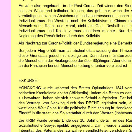
Es wäre also angebracht in der Post-Corona-Zeit wieder den Sin
alle am Wohlstand teilhaben können; das geht nur, wenn der 
vernünftigen sozialen Absicherung und angemessenen Löhnen in
Individualismus des Westens noch der Kollektivismus Chinas ka
Mensch setzt Recht und Moral, nicht ein Gott. Deshalb entsc
Individualismus und Kollektivismus einordnen möchte. Nur di
Negierung des Persönlichen durch das Kollektiv.
Als Nachtrag zur Corona-Politik der Bundesregierung eine Bemerku
Bei jedem Flug erhält man als Sicherheitsanweisung den Hinwei
dieser Grundsatz jedoch nicht zu gelten. Denn dann müssten zuers
die Menschen in der Risikogruppe der über 80jährigen. Aber die E
an die Prinzipien bei der Menschenrettung offenbar verblasst ist.
EXKURSE:
HONGKONG wurde während des Ersten Opiumkriegs 1841 vom Ve
britischen Kronkolonie erklärt (Wikipedia). Indem die Briten es 
zu bewahren, haben sie sich schwere Schuld aufgeladen. Der kol
des Vertrags von Nanking durch das RECHT legitimiert sein,
westlichen Welt China für die politische Einmischung in Hongkong
Eingriff in die staatliche Souveränität durch den Westen (insbeso
Die KRIM wurde bereits Ende des 18. Jahrhunderts Teil des Rus
Sozialistische Sowjetrepublik angegliedert. Damit wurde staatsre
Integrität des Vaterlandes zu wahren verpflichtete, verstoßen 