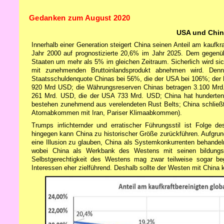
Gedanken zum August 2020
USA und China
Innerhalb einer Generation steigert China seinen Anteil am kaufkr
Jahr 2000 auf prognostizierte 20,6% im Jahr 2025. Dem gegenübe
Staaten um mehr als 5% im gleichen Zeitraum. Sicherlich wird sic
mit zunehmenden Bruttoinlandsprodukt abnehmen wird. Denn
Staatsschuldenquote Chinas bei 56%, die der USA bei 106%; der H
920 Mrd USD; die Währungsreserven Chinas betragen 3.100 Mrd
261 Mrd. USD, die der USA 733 Mrd. USD; China hat hunderten v
bestehen zunehmend aus verelendeten Rust Belts; China schließ
Atomabkommen mit Iran, Pariser Klimaabkommen).
Trumps irrlichternder und erratischer Führungsstil ist Folge 
hingegen kann China zu historischer Größe zurückführen. Aufgrun
eine Illusion zu glauben, China als Systemkonkurrenten behandeln
wobei China als Werkbank des Westens mit seinen bildungsaf
Selbstgerechtigkeit des Westens mag zwar teilweise sogar beg
Interessen eher zielführend. Deshalb sollte der Westen mit China