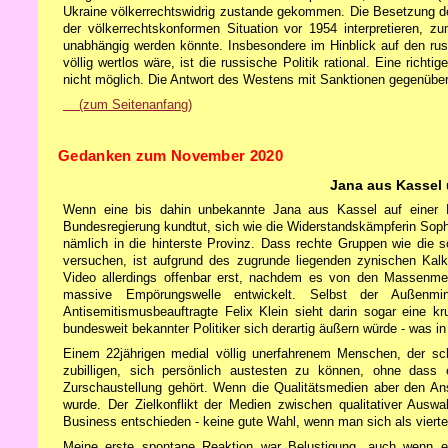
Ukraine völkerrechtswidrig zustande gekommen. Die Besetzung der
der völkerrechtskonformen Situation vor 1954 interpretieren, z
unabhängig werden könnte. Insbesondere im Hinblick auf den russ
völlig wertlos wäre, ist die russische Politik rational. Eine ric
nicht möglich. Die Antwort des Westens mit Sanktionen gegenüber
(zum Seitenanfang)
Gedanken zum November 2020
Jana aus Kassel
Wenn eine bis dahin unbekannte Jana aus Kassel auf einer 
Bundesregierung kundtut, sich wie die Widerstandskämpferin Sophie
nämlich in die hinterste Provinz. Dass rechte Gruppen wie die
versuchen, ist aufgrund des zugrunde liegenden zynischen Kalk
Video allerdings offenbar erst, nachdem es von den Massenmed
massive Empörungswelle entwickelt. Selbst der Außenmi
Antisemitismusbeauftragte Felix Klein sieht darin sogar eine 
bundesweit bekannter Politiker sich derartig äußern würde - was in
Einem 22jährigen medial völlig unerfahrenem Menschen, der sc
zubilligen, sich persönlich austesten zu können, ohne dass 
Zurschaustellung gehört. Wenn die Qualitätsmedien aber den Anspr
wurde. Der Zielkonflikt der Medien zwischen qualitativer Au
Business entschieden - keine gute Wahl, wenn man sich als vierte
Meine erste spontane Reaktion war Belustigung, auch wenn es