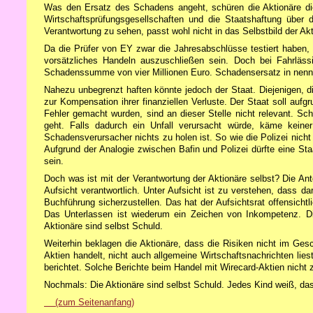
Was den Ersatz des Schadens angeht, schüren die Aktionäre die
Wirtschaftsprüfungsgesellschaften und die Staatshaftung über di
Verantwortung zu sehen, passt wohl nicht in das Selbstbild der Akt
Da die Prüfer von EY zwar die Jahresabschlüsse testiert haben,
vorsätzliches Handeln auszuschließen sein. Doch bei Fahrlässig
Schadenssumme von vier Millionen Euro. Schadensersatz in nennen
Nahezu unbegrenzt haften könnte jedoch der Staat. Diejenigen, di
zur Kompensation ihrer finanziellen Verluste. Der Staat soll aufgr
Fehler gemacht wurden, sind an dieser Stelle nicht relevant. Sch
geht. Falls dadurch ein Unfall verursacht würde, käme keine
Schadensverursacher nichts zu holen ist. So wie die Polizei nicht 
Aufgrund der Analogie zwischen Bafin und Polizei dürfte eine S
sein.
Doch was ist mit der Verantwortung der Aktionäre selbst? Die Ant
Aufsicht verantwortlich. Unter Aufsicht ist zu verstehen, dass d
Buchführung sicherzustellen. Das hat der Aufsichtsrat offensichtli
Das Unterlassen ist wiederum ein Zeichen von Inkompetenz. Di
Aktionäre sind selbst Schuld.
Weiterhin beklagen die Aktionäre, dass die Risiken nicht im Ge
Aktien handelt, nicht auch allgemeine Wirtschaftsnachrichten lie
berichtet. Solche Berichte beim Handel mit Wirecard-Aktien nicht 
Nochmals: Die Aktionäre sind selbst Schuld. Jedes Kind weiß, das
(zum Seitenanfang)