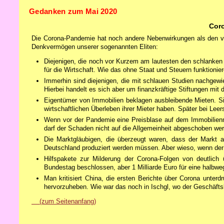
Gedanken zum Mai 2020
Cor
Die Corona-Pandemie hat noch andere Nebenwirkungen als den vor
Denkvermögen unserer sogenannten Eliten:
Diejenigen, die noch vor Kurzem am lautesten den schlanken S
für die Wirtschaft. Wie das ohne Staat und Steuern funktioniere
Immerhin sind diejenigen, die mit schlauen Studien nachgewi
Hierbei handelt es sich aber um finanzkräftige Stiftungen mit
Eigentümer von Immobilien beklagen ausbleibende Mieten. Si
wirtschaftlichen Überleben ihrer Mieter haben. Später bei Leers
Wenn vor der Pandemie eine Preisblase auf dem Immobilienm
darf der Schaden nicht auf die Allgemeinheit abgeschoben wer
Die Marktgläubigen, die überzeugt waren, dass der Markt al
Deutschland produziert werden müssen. Aber wieso, wenn der 
Hilfspakete zur Milderung der Corona-Folgen von deutlich 
Bundestag beschlossen, aber 1 Milliarde Euro für eine halbwegs
Man kritisiert China, die ersten Berichte über Corona unt
hervorzuheben. Wie war das noch in Ischgl, wo der Geschäftsb
(zum Seitenanfang)