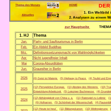
DER
Thema des Monats
HOME
1. Ein Weltbild
Aktuelles
2. Analysen zu einem Wa
zur Hauptseite
THEMA 
1. HJ
Thema
Jan.
Party- und Sauftourismus in Berlin
Feb.
Ein Abbild Buddhas
Mrz.
Definitionssetzungsmacht von Wahlmöglichkeiten
Apr.
Nicht jugendfreier Inhalt
Mai
Corona-Absurditäten
Jun.
Graureiher in Berlin
2026
(6) Geist ist Materie
(5) Highway to Peace
(4) Teufel und Eng
(12) Perspektive Europas
(11) Abstieg des Westens
(10) Tru
2025
Entwicklung Arbeitszeit
(5) Leipziger Buchmesse
(4) Grunde
(12) Abhängigkeit von China u. a.
(11) Ratespiel zu Leibniz
(1
2024
(6) Hofnarren
(5) Schönheit der Wissenschaft
(4) Pausenbi
(12) Heute ist heut´
(11) Bildungskanon
(10) Weltregierung
2023