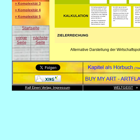
» Komplexität 3
» Komplexität 4
» Komplexität 5
Startseite
vorige
nächste
Seite
Seite
Alternative Darstellung der Wirtschaftspo
Ralf Einert Verlag: Impressum
WELTGEIST