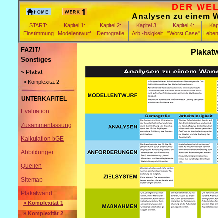
DER WELT
Analysen zu einem Wa
START:
Kapitel 1:
Kapitel 2:
Kapitel 3:
Kapitel 4:
Kapi
Einstimmung
Modellentwurf
Demografie
Arb.-losigkeit
"Worst Case"
Leben
FAZIT/
Plakat
Sonstiges
» Plakat
» Komplexität 2
UNTERKAPITEL
Evaluation
Zusammenfassung
Kalkulation bGE
Abbildungen
Quellen
Sitemap
Plakatwand
» Komplexität 1
» Komplexität 2