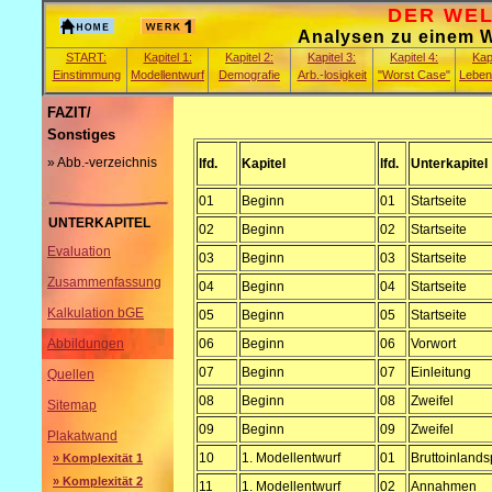
DER WELT
Analysen zu einem Wa
START:
Kapitel 1:
Kapitel 2:
Kapitel 3:
Kapitel 4:
Kapi
Einstimmung
Modellentwurf
Demografie
Arb.-losigkeit
"Worst Case"
Leben
FAZIT/
Sonstiges
» Abb.-verzeichnis
lfd.
Kapitel
lfd.
Unterkapitel
01
Beginn
01
Startseite
UNTERKAPITEL
02
Beginn
02
Startseite
Evaluation
03
Beginn
03
Startseite
Zusammenfassung
04
Beginn
04
Startseite
Kalkulation bGE
05
Beginn
05
Startseite
06
Beginn
06
Vorwort
Abbildungen
07
Beginn
07
Einleitung
Quellen
08
Beginn
08
Zweifel
Sitemap
09
Beginn
09
Zweifel
Plakatwand
10
1. Modellentwurf
01
Bruttoinlands
» Komplexität 1
» Komplexität 2
11
1. Modellentwurf
02
Annahmen