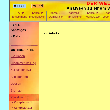
DER WELT
Analysen zu einem Wa
START:
Kapitel 1:
Kapitel 2:
Kapitel 3:
Kapitel 4:
Kapi
Einstimmung
Modellentwurf
Demografie
Arb.-losigkeit
"Worst Case"
Leben
FAZIT/
Sonstiges
- in Arbeit -
» Plakat
UNTERKAPITEL
Evaluation
Zusammenfassung
Kalkulation bGE
Abbildungen
Quellen
Sitemap
Plakatwand
» Komplexität 1
» Komplexität 2