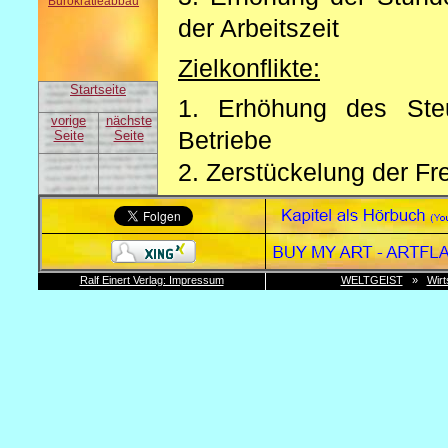
Bürokratieabbau
der Arbeitszeit
Zielkonflikte:
Startseite
1. Erhöhung des Ste
vorige
nächste
Betriebe
Seite
Seite
2. Zerstückelung der Fr
Realisierung:
1. Vereinbarungen durch
2. Notwendigkeit innerb
Ralf Einert Verlag: Impressum
WELTGEIST
»
Wirt
Probleme:
1. Anreiz der Flexibilis
2. Durchsetzungsfähigk