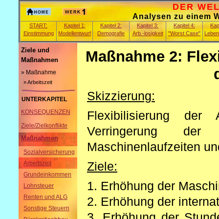
DER WELT
Analysen zu einem Wa
START:
Kapitel 1:
Kapitel 2:
Kapitel 3:
Kapitel 4:
Kapi
Einstimmung
Modellentwurf
Demografie
Arb.-losigkeit
"Worst Case"
Leben
Ziele und
Maßnahme 2: Flexib
Maßnahmen
» Maßnahme
» Arbeitszeit
Skizzierung:
UNTERKAPITEL
Flexibilisierung der
KONSEQUENZEN
Ziele/Zielkonflikte
Verringerung der
Maßnahmen
Maschinenlaufzeiten und
Sozialversicherung
Ziele:
Arbeitszeit
Grundeinkommen
1. Erhöhung der Maschin
Lohnsteuer
Renten und ALG
2. Erhöhung der interna
Sonstige Steuern
3. Erhöhung der Stunde